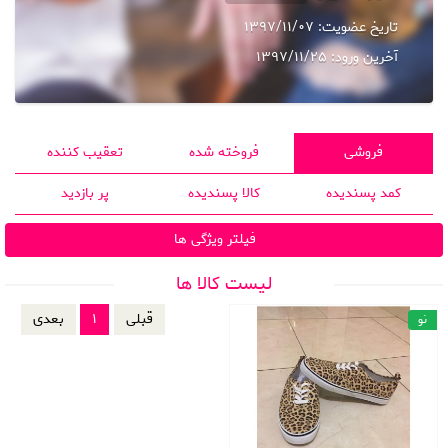
تاریخ عضویت:
1397/11/07
آخرین ورود:
1397/11/25
فروشی
فروخته شده
تعقیب کننده
کمد پسندیده
کالا پسندیده
پر بازدید
فیلتر ویژگی ها
لیست کالا ها
قبلی
1
بعدی
نو