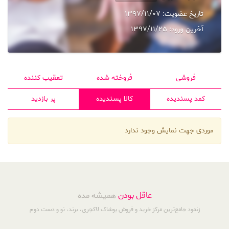
تاریخ عضویت:
1397/11/07
آخرین ورود:
1397/11/25
فروشی
فروخته شده
تعقیب کننده
کمد پسندیده
کالا پسندیده
پر بازدید
موردی جهت نمایش وجود ندارد
عاقل بودن
همیشه مده
زنمود جامع‌ترین مرکز خرید و فروش پوشاک لاکچری، برند، نو و دست دوم