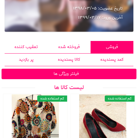
تاریخ عضویت:
1398/03/05
آخرین ورود:
1399/03/17
فروشی
فروخته شده
تعقیب کننده
کمد پسندیده
کالا پسندیده
پر بازدید
فیلتر ویژگی ها
لیست کالا ها
کم استفاده شده
کم استفاده شده