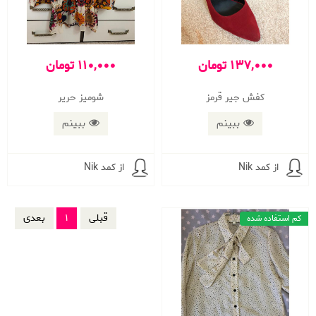
137,000 تومان
110,000 تومان
كفش جير قرمز
شوميز حرير
ببینم
ببینم
از کمد Nik
از کمد Nik
قبلی
1
بعدی
کم استفاده شده