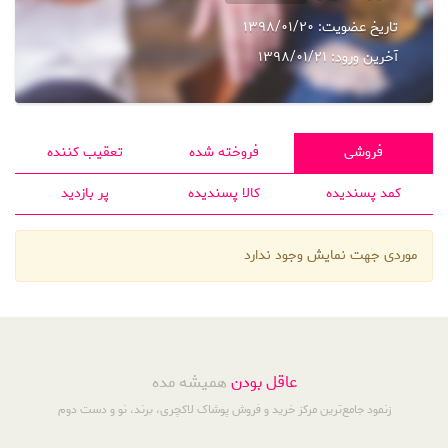
تاریخ عضویت:
1398/01/20
آخرین ورود:
1398/01/21
فروشی
فروخته شده
تعقیب کننده
کمد پسندیده
کالا پسندیده
پر بازدید
موردی جهت نمایش وجود ندارد
عاقل بودن
همیشه مده
زنمود جامع‌ترین مرکز خرید و فروش پوشاک لاکچری، برند، نو و دست دوم