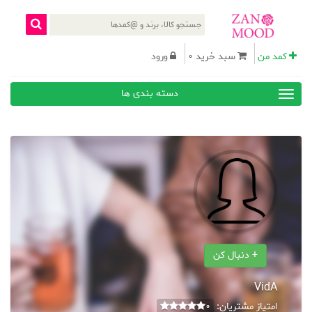
کمد من
سبد خرید 0
ورود
دسته بندی ها
+ دنبال کن
VidA
امتیاز مشتریان:
0