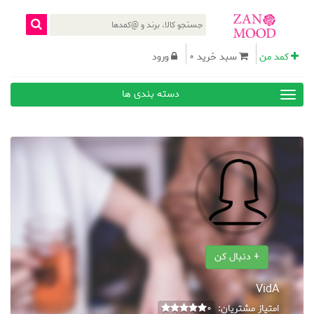
کمد من
سبد خرید 0
ورود
دسته بندی ها
+ دنبال کن
VidA
امتیاز مشتریان:
0