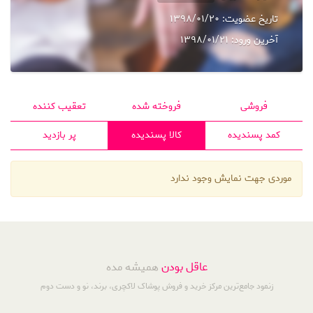
تاریخ عضویت:
1398/01/20
آخرین ورود:
1398/01/21
فروشی
فروخته شده
تعقیب کننده
کمد پسندیده
کالا پسندیده
پر بازدید
موردی جهت نمایش وجود ندارد
عاقل بودن
همیشه مده
زنمود جامع‌ترین مرکز خرید و فروش پوشاک لاکچری، برند، نو و دست دوم