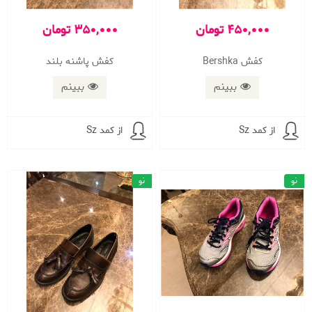
450,000 تومان
350,000 تومان
کفش Bershka
کفش پاشنه بلند
ببینم
ببینم
از کمد Sz
از کمد Sz
نو
نو