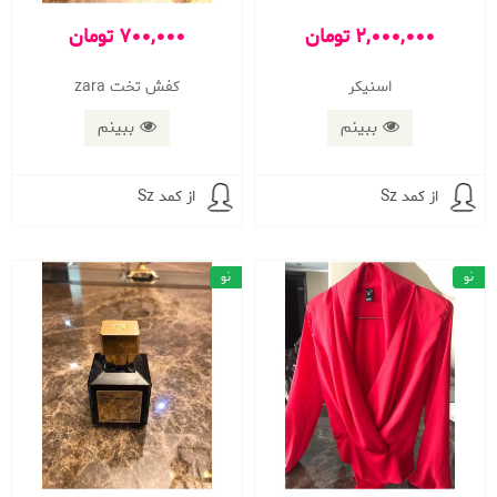
2,000,000 تومان
700,000 تومان
اسنیکر
کفش تخت zara
ببینم
ببینم
از کمد Sz
از کمد Sz
نو
نو