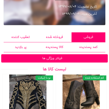
تاریخ عضویت:
1399/08/04
آخرین ورود:
1399/09/06
فروشی
فروخته شده
تعقیب کننده
کمد پسندیده
کالا پسندیده
پر بازدید
فیلتر ویژگی ها
لیست کالا ها
کم استفاده شده
نو با اِتیکت