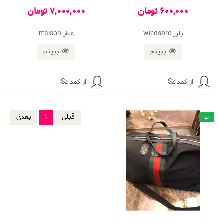
600,000 تومان
7,000,000 تومان
بلوز windsore
عطر maison
ببینم
ببینم
از کمد Sz
از کمد Sz
قبلی
1
بعدی
نو