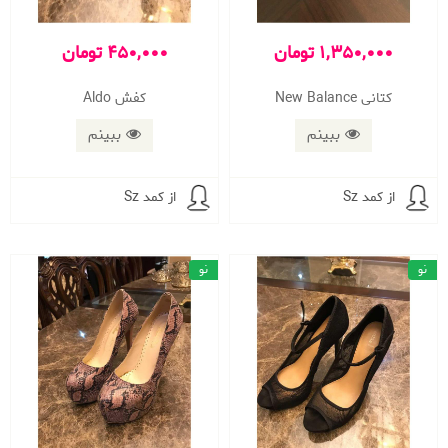
1,350,000 تومان
450,000 تومان
کتانی New Balance
کفش Aldo
ببینم
ببینم
از کمد Sz
از کمد Sz
نو
نو