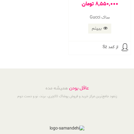
8,550,000 تومان
ساک Gucci
ببینم
از کمد Sz
عاقل بودن
همیشه مده
زنمود جامع‌ترین مرکز خرید و فروش پوشاک لاکچری، برند، نو و دست دوم