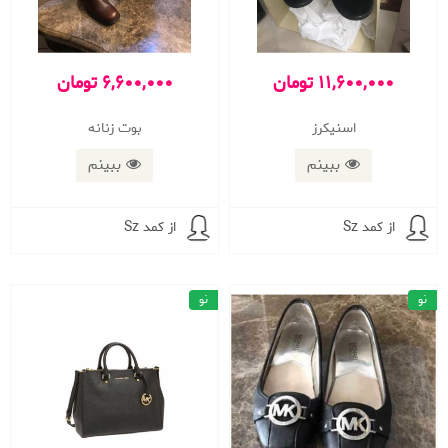
11,600,000 تومان
6,600,000 تومان
اسنیکرز
بوت زنانه
ببینم
ببینم
از کمد Sz
از کمد Sz
نو
نو