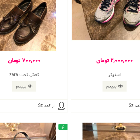
2,000,000 تومان
700,000 تومان
اسنیکر
کفش تخت zara
ببینم
ببینم
مد Sz
از کمد Sz
نو