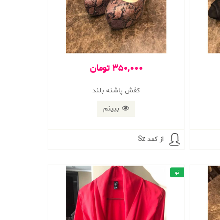
350,000 تومان
کفش پاشنه بلند
ببینم
از کمد Sz
نو