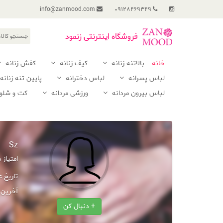
info@zanmood.com
09128469349
فروشگاه اینترنتی زنمود
خانه
بالاتنه زنانه
کیف زنانه
کفش زنانه
لباس پسرانه
لباس دخترانه
پایین تنه زنانه
لباس بیرون مردانه
ورزشی مردانه
کت و شلوا
Sz
امتیاز
تاریخ 
آخرین 
+ دنبال کن