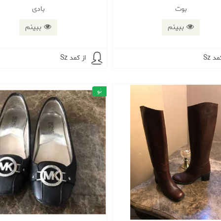
بوت
بادی
ببینم
ببینم
مد Sz
از کمد Sz
نو