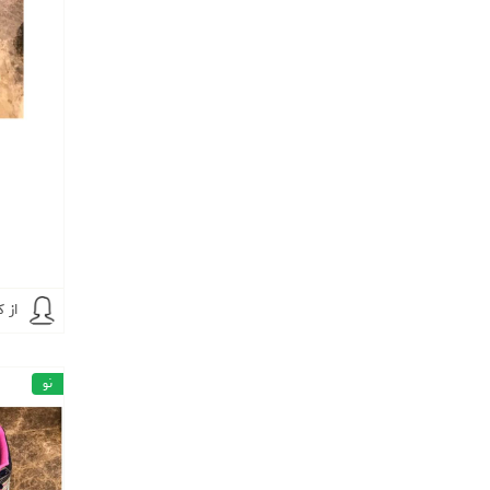
یشمی
از ک
نو