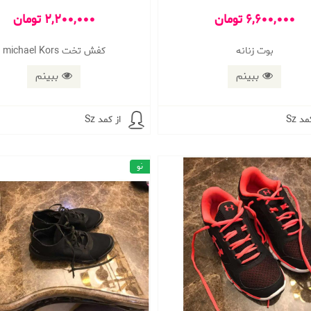
6,600,000 تومان
2,200,000 تومان
بوت زنانه
کفش تخت michael Kors
ببینم
ببینم
مد Sz
از کمد Sz
نو