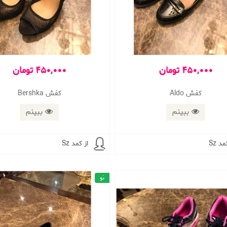
450,000 تومان
450,000 تومان
کفش Aldo
کفش Bershka
ببینم
ببینم
مد Sz
از کمد Sz
نو