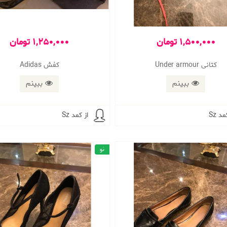
1,500,000 تومان
1,250,000 تومان
کتانی Under armour
کفش Adidas
ببینم
ببینم
مد Sz
از کمد Sz
نو