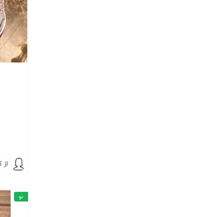
از ک
نو