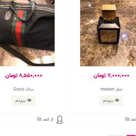
7,000,000 تومان
8,550,000 تومان
عطر maison
ساک Gucci
ببینم
ببینم
مد Sz
از کمد Sz