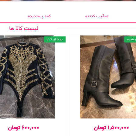
تعقیب کننده
کمد پسندیده
لیست کالا ها
ه شده
نو با اِتیکت
1,500,000 تومان
600,000 تومان