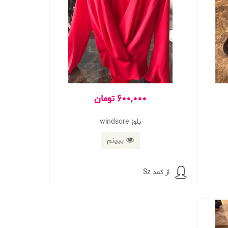
600,000 تومان
بلوز windsore
ببینم
از کمد Sz