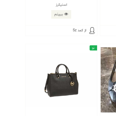
اسنیکرز
ببینم
از کمد Sz
نو