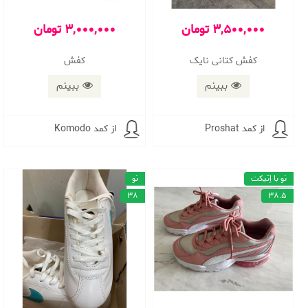
3,500,000 تومان
3,000,000 تومان
کفش کتانی نایک
کفش
ببینم
ببینم
از کمد Proshat
از کمد Komodo
نو با اِتیکت
نو
38
38.5