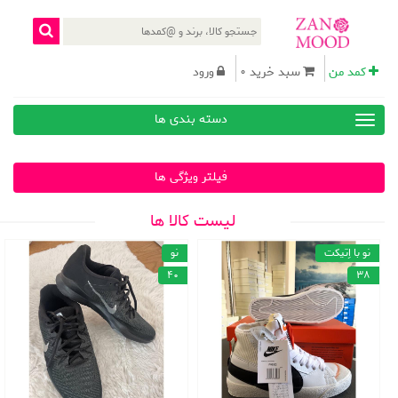
کمد من
سبد خرید 0
ورود
دسته بندی ها
فیلتر ویژگی ها
لیست کالا ها
نو با اِتیکت
نو
40
38