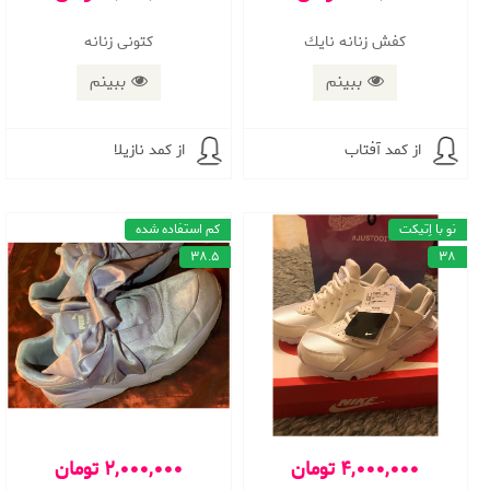
كفش زنانه نايك
کتونی زنانه
ببینم
ببینم
از کمد آفتاب
از کمد نازیلا
نو با اِتیکت
کم استفاده شده
38.5
38
4,000,000 تومان
2,000,000 تومان