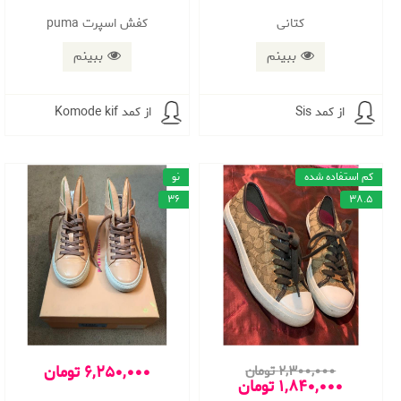
کتانی
كفش اسپرت puma
ببینم
ببینم
از کمد Sis
از کمد Komode kif
کم استفاده شده
نو
36
38.5
6,250,000 تومان
2,300,000 تومان
1,840,000 تومان