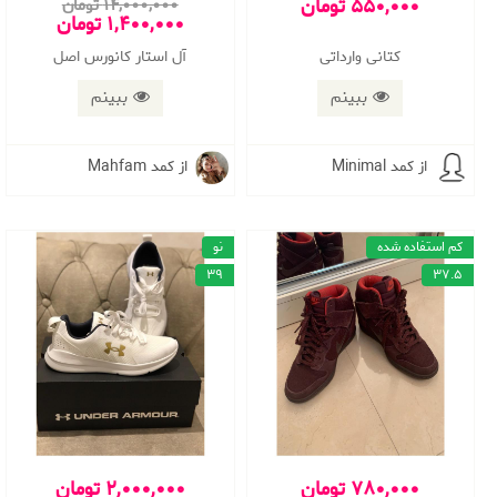
550,000 تومان
14,000,000 تومان
1,400,000 تومان
کتانی وارداتی
آل استار کانورس اصل
ببینم
ببینم
از کمد Minimal
از کمد Mahfam
کم استفاده شده
نو
39
37.5
780,000 تومان
2,000,000 تومان