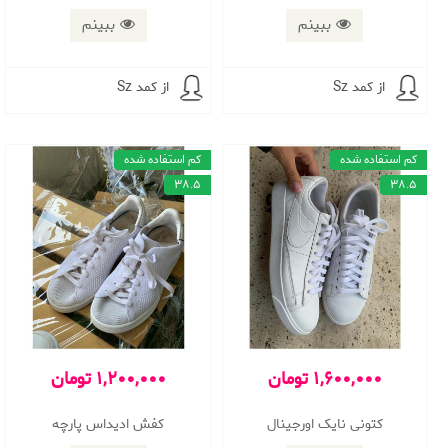
ببینم
ببینم
از کمد Sz
از کمد Sz
کم استفاده شده
کم استفاده شده
38.5
38.5
1,600,000 تومان
1,200,000 تومان
کتونی نایک اورجینال
کفش ادیداس پارچه