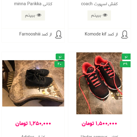
كفش اسپورت coach
کتانی minna Parikka
ببینم
ببینم
از کمد Komode kif
از کمد Farnooshiii
نو
نو
40
39
1,500,000 تومان
1,250,000 تومان