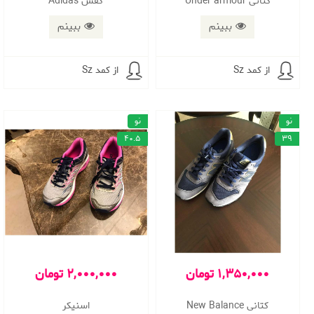
کتانی Under armour
کفش Adidas
ببینم
ببینم
از کمد Sz
از کمد Sz
نو
نو
40.5
39
1,350,000 تومان
2,000,000 تومان
کتانی New Balance
اسنیکر