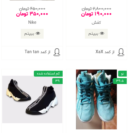
2,800,000 تومان
450,000 تومان
190,000 تومان
350,000 تومان
کفش
Nike
ببینم
ببینم
از کمد XaX
از کمد Tan tan
نو
کم استفاده شده
39
39.5