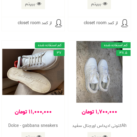
ببینم
ببینم
از کمد closet room
از کمد closet room
کم استفاده شده
کم استفاده شده
37
38.5
1,700,000 تومان
11,000,000 تومان
Ahکنونی ادیداس اورجنال سفید
Dolce - gabbana sneakers