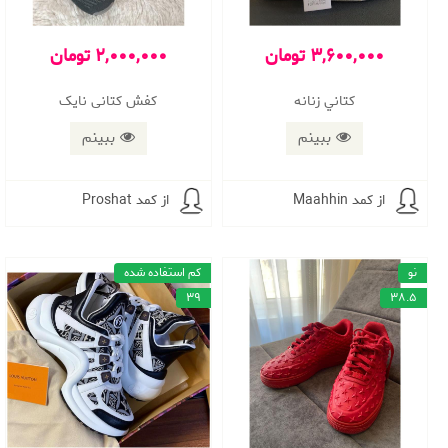
3,600,000 تومان
2,000,000 تومان
كتاني زنانه
کفش کتانی نایک
ببینم
ببینم
از کمد Maahhin
از کمد Proshat
نو
کم استفاده شده
39
38.5