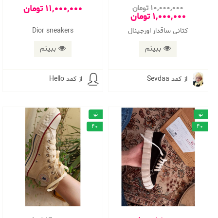
11,000,000 تومان
10,000,000 تومان
1,000,000 تومان
کتانی ساقدار اورجینال
Dior sneakers
ببینم
ببینم
از کمد Sevdaa
از کمد Hello
نو
نو
40
40