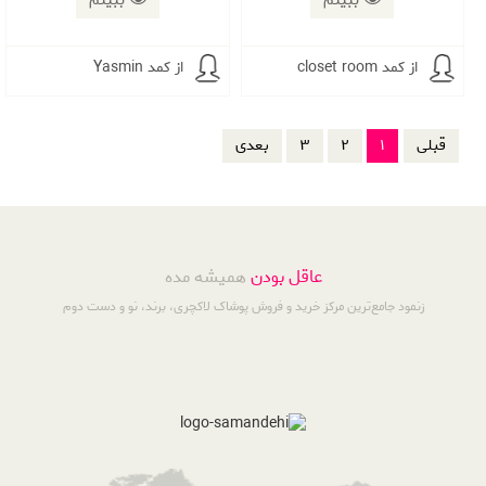
ببینم
ببینم
از کمد closet room
از کمد Yasmin
قبلی
1
2
3
بعدی
عاقل بودن
همیشه مده
زنمود جامع‌ترین مرکز خرید و فروش پوشاک لاکچری، برند، نو و دست دوم