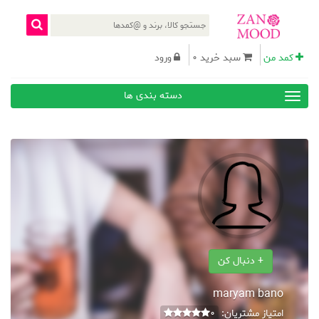
کمد من
سبد خرید 0
ورود
دسته بندی ها
+ دنبال کن
maryam bano
امتیاز مشتریان:
0