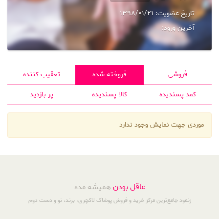
تاریخ عضویت:
1398/01/21
آخرین ورود:
فروشی
فروخته شده
تعقیب کننده
کمد پسندیده
کالا پسندیده
پر بازدید
موردی جهت نمایش وجود ندارد
عاقل بودن
همیشه مده
زنمود جامع‌ترین مرکز خرید و فروش پوشاک لاکچری، برند، نو و دست دوم