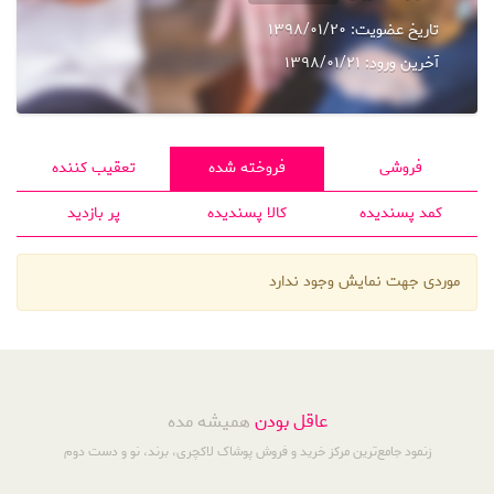
تاریخ عضویت:
1398/01/20
آخرین ورود:
1398/01/21
فروشی
فروخته شده
تعقیب کننده
کمد پسندیده
کالا پسندیده
پر بازدید
موردی جهت نمایش وجود ندارد
عاقل بودن
همیشه مده
زنمود جامع‌ترین مرکز خرید و فروش پوشاک لاکچری، برند، نو و دست دوم