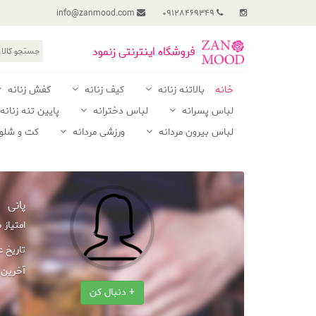
info@zanmood.com
09128469349
فروشگاه اینترنتی زنمود
خانه
بالاتنه زنانه
کیف زنانه
کفش زنانه
لباس پسرانه
لباس دخترانه
پایین تنه زنانه
لباس بیرون مردانه
ورزشی مردانه
کت و شلوا
پانی
امتیاز
تاریخ 
آخرین 
+ دنبال کن