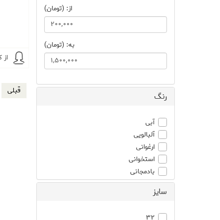
از: (تومان)
به: (تومان)
از 
قبلی
رنگ
آبی
آلبالویی
ارغوانی
استخوانی
بادمجانی
برنز
سايز
بژ
بنفش
32