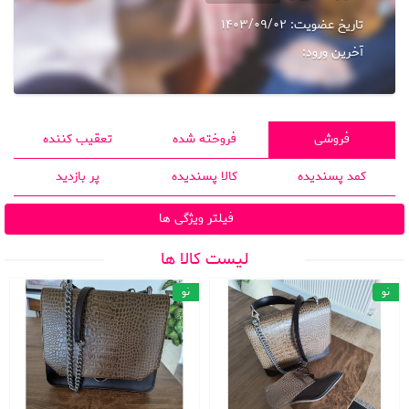
تاریخ عضویت:
1403/09/02
آخرین ورود:
فروشی
فروخته شده
تعقیب کننده
کمد پسندیده
کالا پسندیده
پر بازدید
فیلتر ویژگی ها
لیست کالا ها
نو
نو