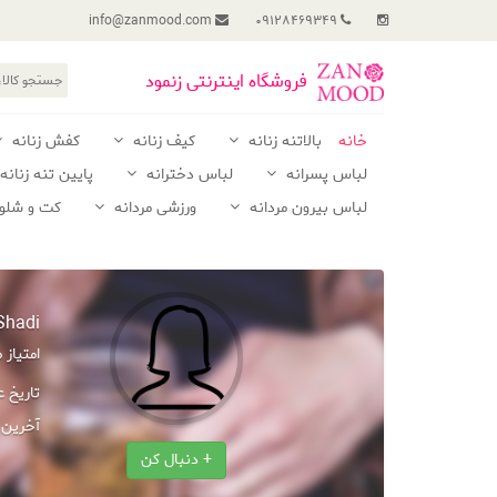
info@zanmood.com
09128469349
فروشگاه اینترنتی زنمود
خانه
بالاتنه زنانه
کیف زنانه
کفش زنانه
لباس پسرانه
لباس دخترانه
پایین تنه زنانه
لباس بیرون مردانه
ورزشی مردانه
کت و شلوا
Shadi
امتیاز
تاریخ 
آخرین 
+ دنبال کن