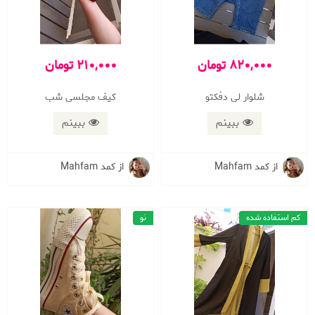
820,000 تومان
210,000 تومان
شلوار لی دفکتو
کیف مجلسی شب
ببینم
ببینم
از کمد Mahfam
از کمد Mahfam
کم استفاده شده
نو