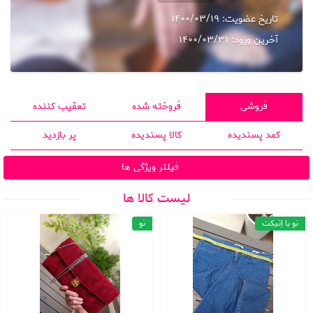
تاریخ عضویت:
1400/03/19
آخرین ورود:
1400/03/31
فروشی
فروخته شده
تعقیب کننده
کمد پسندیده
کالا پسندیده
پر بازدید
فیلتر ویژگی ها
لیست کالا ها
نو با اِتیکت
نو