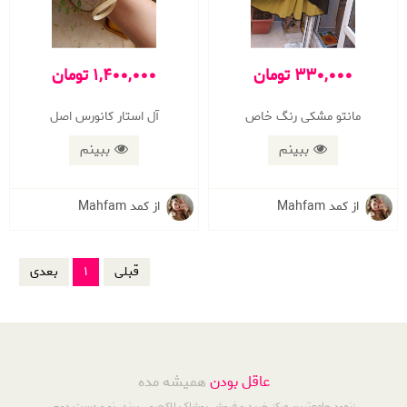
330,000 تومان
1,400,000 تومان
مانتو مشکی رنگ خاص
آل استار کانورس اصل
ببینم
ببینم
از کمد Mahfam
از کمد Mahfam
قبلی
1
بعدی
عاقل بودن
همیشه مده
زنمود جامع‌ترین مرکز خرید و فروش پوشاک لاکچری، برند، نو و دست دوم