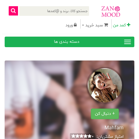
کمد من
سبد خرید 0
ورود
دسته بندی ها
+ دنبال کن
Mahfam
امتیاز مشتریان:
0