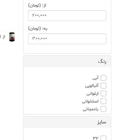
از: (تومان)
به: (تومان)
از 
رنگ
آبی
آلبالویی
ارغوانی
استخوانی
بادمجانی
برنز
سايز
بژ
بنفش
32