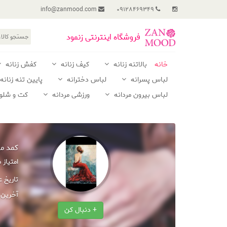
info@zanmood.com
09128469349
فروشگاه اینترنتی زنمود
خانه
بالاتنه زنانه
کیف زنانه
کفش زنانه
لباس پسرانه
لباس دخترانه
پایین تنه زنانه
لباس بیرون مردانه
ورزشی مردانه
کت و شلوا
كمد م
امتیاز
تاریخ 
آخرین 
+ دنبال کن