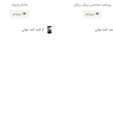
پيراهن مجلسي ريش ريش
مانتو پاييزه
ببینم
ببینم
کمد كمد مولي
از کمد كمد مولي