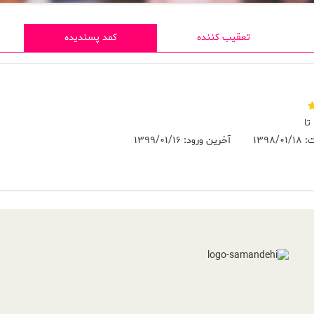
تعقیب کننده
کمد پسندیده
ت:
1398/01/18
آخرین ورود:
1399/01/16