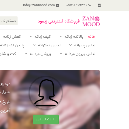
info@zanmood.com
09128469349
فروشگاه اینترنتی زنمود
خانه
بالاتنه زنانه
کیف زنانه
کفش زنانه
لباس پسرانه
لباس دخترانه
پایین تنه زنانه
لباس بیرون مردانه
ورزشی مردانه
کت و شلوا
مرمری
امتیاز
تاریخ 
آخرین 
+ دنبال کن