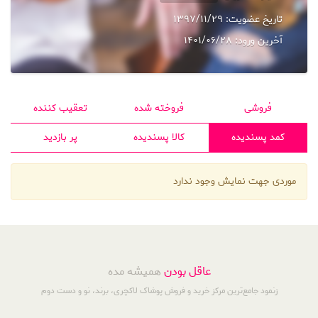
تاریخ عضویت:
1397/11/29
آخرین ورود:
1401/06/28
فروشی
فروخته شده
تعقیب کننده
کمد پسندیده
کالا پسندیده
پر بازدید
موردی جهت نمایش وجود ندارد
عاقل بودن
همیشه مده
زنمود جامع‌ترین مرکز خرید و فروش پوشاک لاکچری، برند، نو و دست دوم