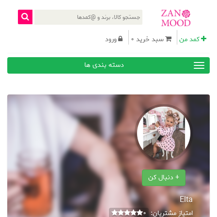
کمد من
سبد خرید 0
ورود
دسته بندی ها
+ دنبال کن
Elta
امتیاز مشتریان:
0