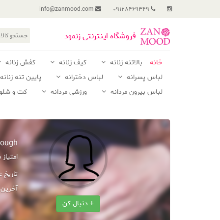
info@zanmood.com
09128469349
فروشگاه اینترنتی زنمود
خانه
بالاتنه زنانه
کیف زنانه
کفش زنانه
لباس پسرانه
لباس دخترانه
پایین تنه زنانه
لباس بیرون مردانه
ورزشی مردانه
کت و شلوا
rough
امتیاز
تاریخ 
آخرین 
+ دنبال کن