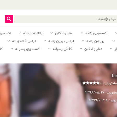
اکسسوری زنانه
عطر و ادکلن
بالاتنه مردانه
اکسسور
پیراهن زنانه
لباس بیرون زنانه
لباس خانه زنانه
ر
عطر و ادکلن
کفش پسرانه
اکسسوری پسرانه
کف
fu
 مشتریان:
0
عضویت:
1398/05/17
ورود:
1399/09/18