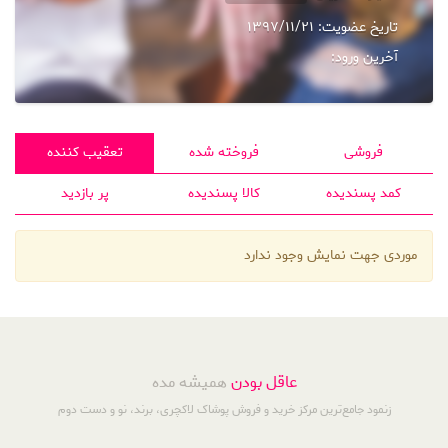
تاریخ عضویت:
1397/11/21
آخرین ورود:
فروشی
فروخته شده
تعقیب کننده
کمد پسندیده
کالا پسندیده
پر بازدید
موردی جهت نمایش وجود ندارد
عاقل بودن
همیشه مده
زنمود جامع‌ترین مرکز خرید و فروش پوشاک لاکچری، برند، نو و دست دوم