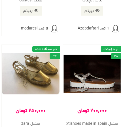
لباس بچگانه
صندل Costes
ببینم
ببینم
از کمد Azabdaftari
از کمد modaresi
نو با اِتیکت
کم استفاده شده
37
38
200,000 تومان
250,000 تومان
صندل xtishoes made in spain
صندل zara