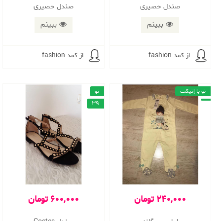
صندل حصیری
صندل حصیری
ببینم
ببینم
از کمد fashion
از کمد fashion
نو با اِتیکت
نو
39
240,000 تومان
600,000 تومان