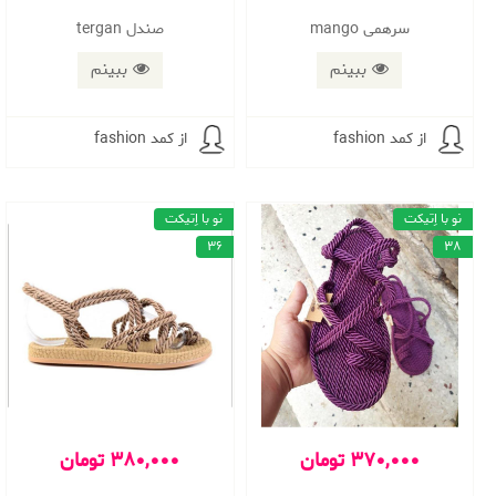
سرهمی mango
صندل tergan
ببینم
ببینم
از کمد fashion
از کمد fashion
نو با اِتیکت
نو با اِتیکت
36
38
370,000 تومان
380,000 تومان