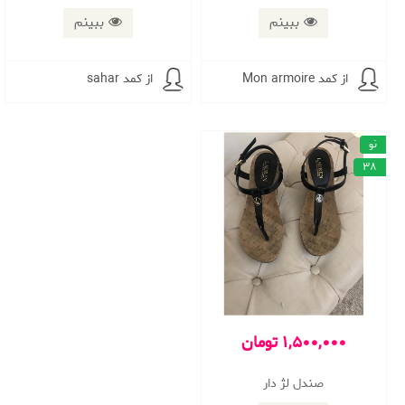
ببینم
ببینم
از کمد Mon armoire
از کمد sahar
نو
38
1,500,000 تومان
صندل لژ دار