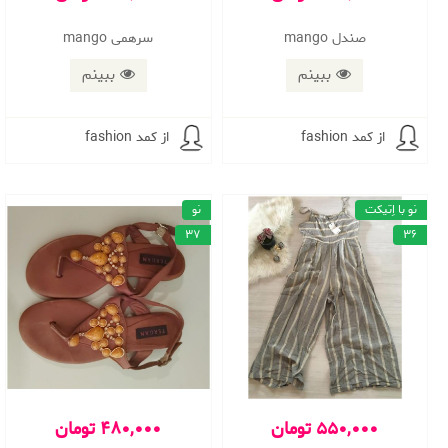
صندل mango
سرهمی mango
ببینم
ببینم
از کمد fashion
از کمد fashion
نو با اِتیکت
نو
37
36
550,000 تومان
480,000 تومان