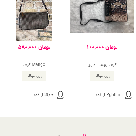
100,000 تومان
580,000 تومان
کیف پوست ماری
کیف Mango
ببینم
ببینم
از کمد Pghfhm
از کمد Style