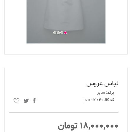
لباس عروس
برند:
سایر
کد کالا:
pzm-5104
18,000,000 تومان