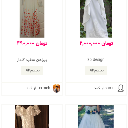
2,000,000 تومان
490,000 تومان
zp design
پیراهن سفید گلدار
ببینم
ببینم
از کمد sams
از کمد Termeh