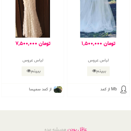
1,500,000 تومان
7,500,000 تومان
لباس عروس
لباس عروس
ببینم
ببینم
از کمد Mb
از کمد سمیسا
عاقل بودن
همیشه مده