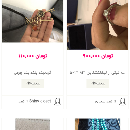
900,000 تومان
110,000 تومان
انگشتر جنس نقره رودیوم،سایر ۵۵،به شماره شناسنامه ثبتی از لیختنشتاین ۵۰۳۲۹۲۱
گردنبند بلند بند چرمی
ببینم
ببینم
از کمد سحری
از کمد Shiny closet