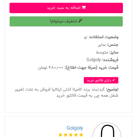
اضافه به سبد خرید
تخفیف میخوام!
وضعیت استفاده:
نو
جنس:
سایر
سايز:
متوسط
فروشنده:
Golgoly
قیمت خرید (صرفا جهت اطلاع):
480,000 تومان
✔ دارای فاکتور خرید
توضیح:
گردنبند برند کامیلا کنتی ایتالیا فروش به علت تغییر
شغل همه چی به قیمت فاکتور خرید
Golgoly