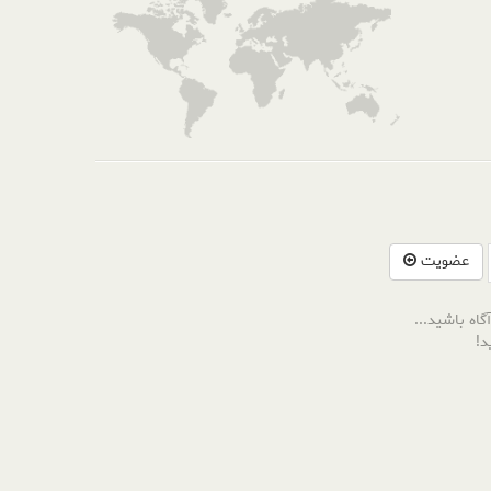
عضویت
گاه باشید...
د!