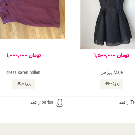
1,500,000 تومان
1,000,000 تومان
پیراهن Maje
dress karen millen
ببینم
ببینم
Trend
از کمد pariss