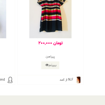
200,000 تومان
پيراهن
ببینم
از کمد N.F
از کمد 