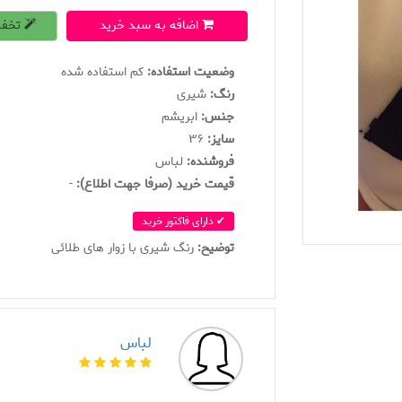
اضافه به سبد خرید
تخفی
وضعیت استفاده:
کم استفاده شده
رنگ:
شیری
جنس:
ابریشم
سايز:
36
فروشنده:
لباس
قیمت خرید (صرفا جهت اطلاع):
-
✔ دارای فاکتور خرید
توضیح:
رنگ شیری با زوار های طلائی
لباس