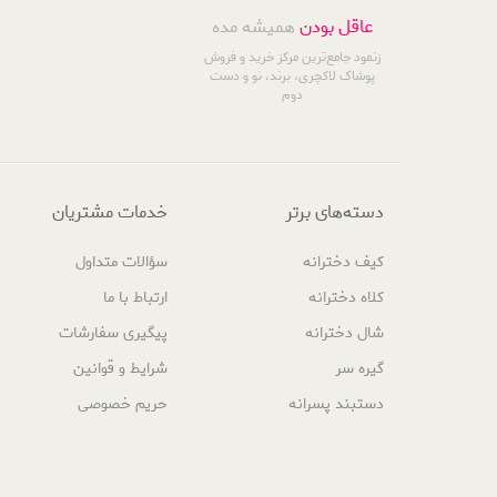
عاقل بودن
همیشه مده
زنمود جامع‌ترین مرکز خرید و فروش
پوشاک لاکچری، برند، نو و دست
دوم
دسته‌های برتر
خدمات مشتریان
کیف دخترانه
سؤالات متداول
کلاه دخترانه
ارتباط با ما
شال دخترانه
پیگیری سفارشات
گیره سر
شرایط و قوانین
دستبند پسرانه
حریم خصوصی