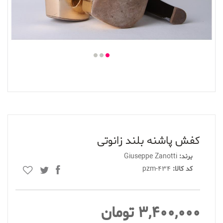
كفش پاشنه بلند زانوتى
برند:
Giuseppe Zanotti
کد کالا:
pzm-434
3,400,000 تومان