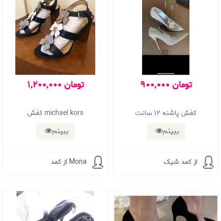
900,000 تومان
1,200,000 تومان
کفش پاشنه ۱۲ سانت
کفش michael kors
ببینم
ببینم
از کمد شیک
از کمد Mona