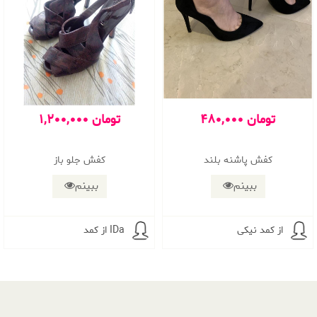
480,000 تومان
1,200,000 تومان
کفش پاشنه بلند
کفش جلو باز
ببینم
ببینم
از کمد نیکی
از کمد IDa