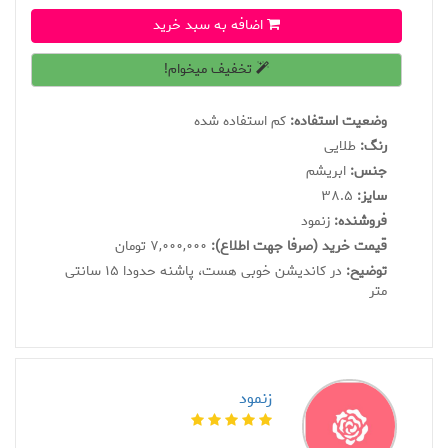
اضافه به سبد خرید
تخفیف میخوام!
وضعیت استفاده:
کم استفاده شده
رنگ:
طلایی
جنس:
ابریشم
سايز:
38.5
فروشنده:
زنمود
قیمت خرید (صرفا جهت اطلاع):
7,000,000 تومان
توضیح:
در كانديشن خوبى هست، پاشنه حدودا ١٥ سانتى
متر
زنمود