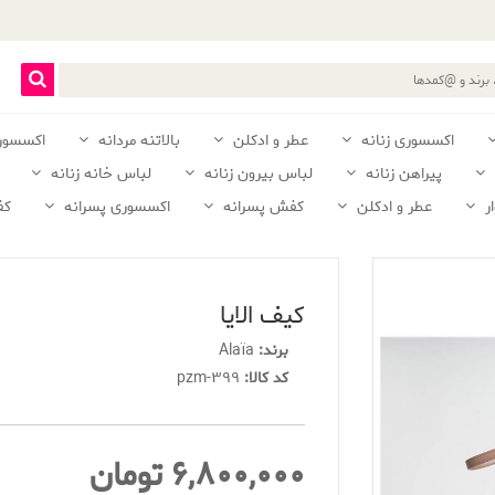
اکسسوری زنانه
عطر و ادکلن
بالاتنه مردانه
اکسسور
پیراهن زنانه
لباس بیرون زنانه
لباس خانه زنانه
ر
عطر و ادکلن
کفش پسرانه
اکسسوری پسرانه
کف
كيف الايا
برند:
Alaïa
کد کالا:
pzm-399
6,800,000 تومان