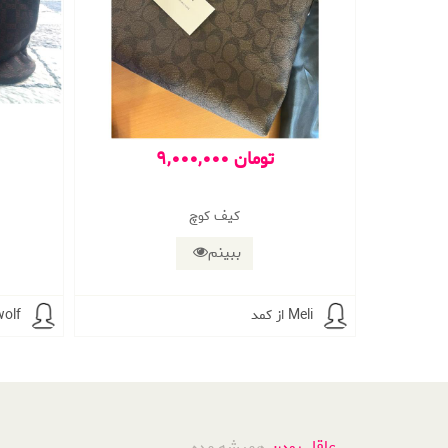
9,000,000 تومان
کیف کوچ
ببینم
از کمد Meli
از کمد f
عاقل بودن
همیشه مده