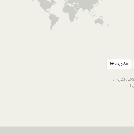
عضویت
گاه باشید...
د!