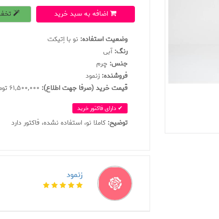
اضافه به سبد خرید
تخفی
وضعیت استفاده:
نو با اِتیکت
رنگ:
آبی
جنس:
چرم
فروشنده:
زنمود
قیمت خرید (صرفا جهت اطلاع):
61,500,000 تومان
✔ دارای فاکتور خرید
توضیح:
كاملا نو، استفاده نشده، فاكتور دارد
زنمود