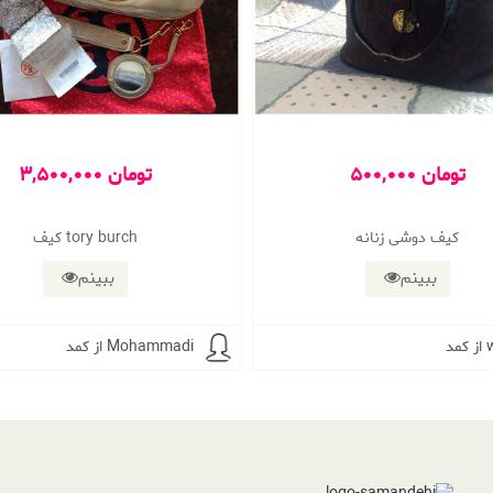
500,000 تومان
3,500,000 تومان
کیف دوشی زنانه
کیف tory burch
ببینم
ببینم
wol
از کمد Mohammadi