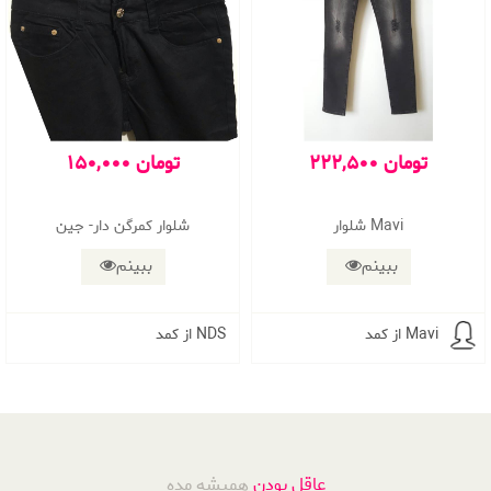
222,500 تومان
150,000 تومان
شلوار Mavi
شلوار كمرگن دار- جين
ببینم
ببینم
از کمد Mavi
از کمد NDS
عاقل بودن
همیشه مده