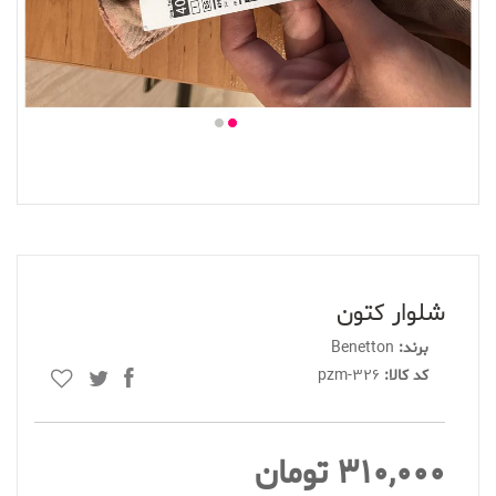
شلوار کتون
برند:
Benetton
کد کالا:
pzm-326
310,000 تومان