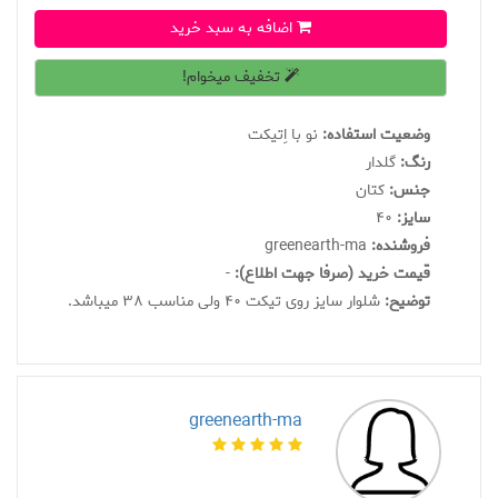
اضافه به سبد خرید
تخفیف میخوام!
وضعیت استفاده:
نو با اِتیکت
رنگ:
گلدار
جنس:
کتان
سايز:
40
فروشنده:
greenearth-ma
قیمت خرید (صرفا جهت اطلاع):
-
توضیح:
شلوار سایز روی تیکت 40 ولی مناسب 38 میباشد.
greenearth-ma