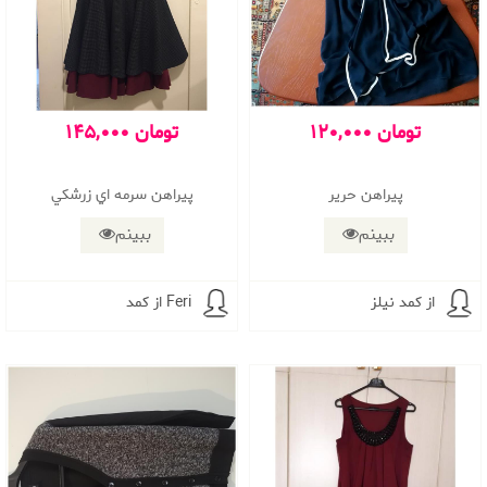
120,000 تومان
145,000 تومان
پیراهن حریر
پيراهن سرمه اي زرشكي
ببینم
ببینم
از کمد نیلز
از کمد Feri