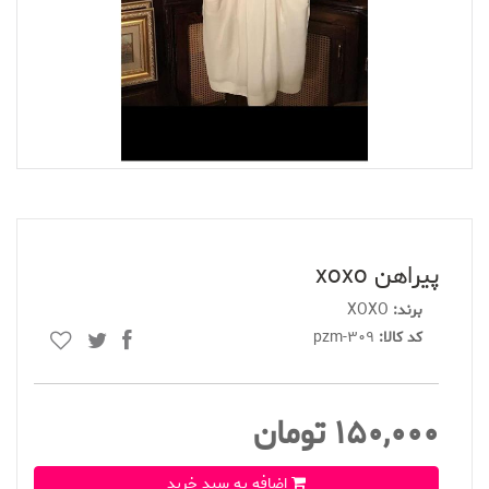
پیراهن xoxo
برند:
XOXO
کد کالا:
pzm-309
150,000 تومان
اضافه به سبد خرید