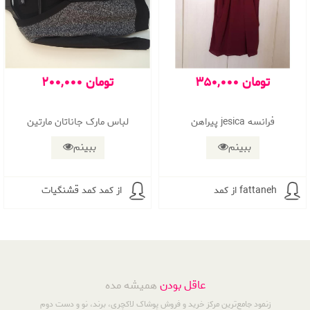
350,000 تومان
200,000 تومان
پیراهن jesica فرانسه
لباس مارک جاناتان مارتین
ببینم
ببینم
از کمد fattaneh
از کمد کمد قشنگیات
عاقل بودن
همیشه مده
زنمود جامع‌ترین مرکز خرید و فروش پوشاک لاکچری، برند، نو و دست دوم