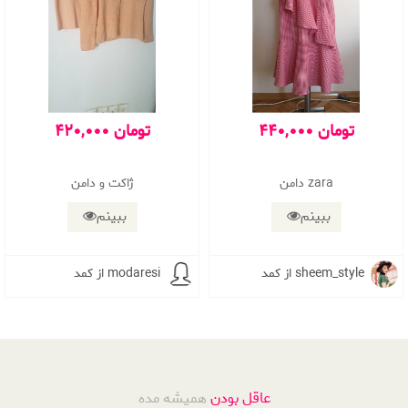
440,000 تومان
420,000 تومان
دامن zara
ژاکت و دامن
ببینم
ببینم
از کمد sheem_style
از کمد modaresi
عاقل بودن
همیشه مده