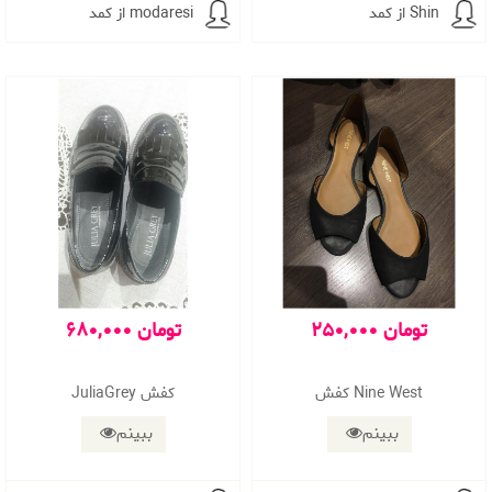
از کمد Shin
از کمد modaresi
250,000 تومان
680,000 تومان
کفش Nine West
JuliaGrey کفش
ببینم
ببینم