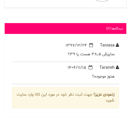
دیدگاه‌ها (2)
1397/12/24
Taniasa
سایزش ۳۸٫۵ هست یا ۳۹؟
1404/11/15
Taraneh
هنوز موجوده؟
زنمودی عزیز!
جهت ثبت نظر خود در مورد این کالا وارد سایت
شوید