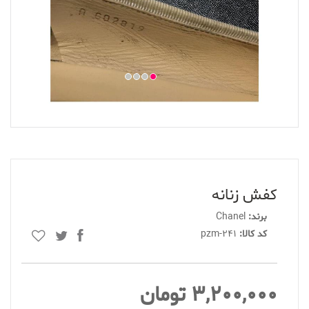
کفش زنانه
برند:
Chanel
کد کالا:
pzm-241
3,200,000 تومان