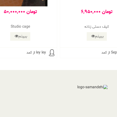
6,950,000 تومان
50,000,000 تومان
کیف دستی زنانه
Studio cage
ببینم
ببینم
 Sep_mi
از کمد ley ley