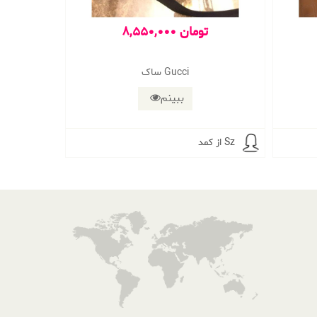
8,550,000 تومان
ساک Gucci
ببینم
از کمد Sz