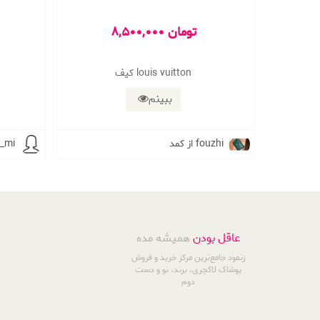
8,500,000 تومان
کیف louis vuitton
ببینم
از کمد fouzhi
از کمد
عاقل بودن
همیشه مده
زنمود جامع‌ترین مرکز خرید و فروش
پوشاک لاکچری، برند، نو و دست
دوم