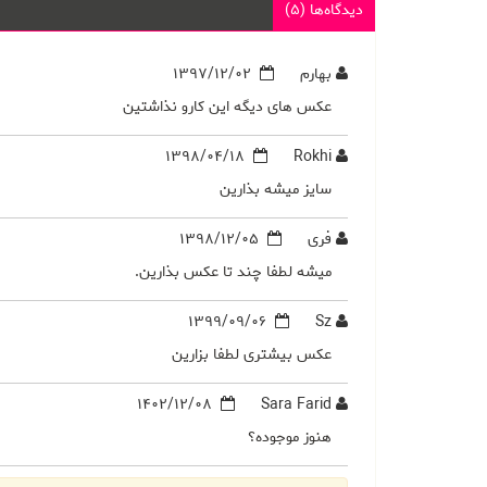
دیدگاه‌ها (5)
بهارم
1397/12/02
عکس های دیگه این کارو‌ نذاشتین
1398/04/18
Rokhi
سايز ميشه بذارين
فری
1398/12/05
میشه لطفا چند تا عکس بذارین.
1399/09/06
Sz
عکس بیشتری لطفا بزارین
1402/12/08
Sara Farid
هنوز موجوده؟