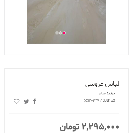
لباس عروسی
برند:
سایر
کد کالا:
pzm-1342
2,295,000 تومان