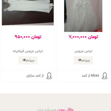
7,000,000 تومان
950,000 تومان
لباس عروس
لباس عروس فرمالیته
ببینم
ببینم
از کمد lebas
از کمد سارای
عاقل بودن
همیشه مده