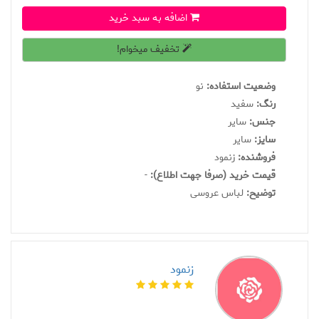
اضافه به سبد خرید
تخفیف میخوام!
وضعیت استفاده:
نو
رنگ:
سفید
جنس:
سایر
سايز:
سایر
فروشنده:
زنمود
قیمت خرید (صرفا جهت اطلاع):
-
توضیح:
لباس عروسی
زنمود