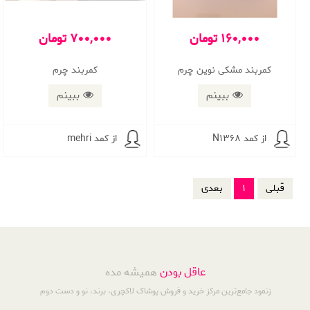
160,000 تومان
700,000 تومان
کمربند مشکی نوین چرم
كمربند چرم
ببینم
ببینم
از کمد N1368
از کمد mehri
قبلی
1
بعدی
عاقل بودن
همیشه مده
زنمود جامع‌ترین مرکز خرید و فروش پوشاک لاکچری، برند، نو و دست دوم