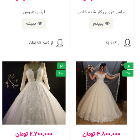
لباس عروس كار شده خاص
لباس عروس
ببینم
ببینم
از کمد kj
از کمد Akash
نو
نو
40
38
3,800,000 تومان
2,700,000 تومان