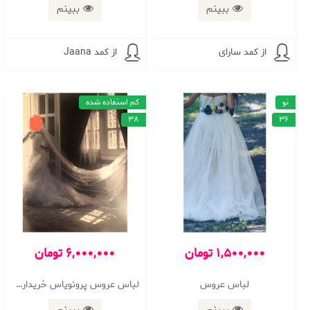
ببینم
ببینم
از کمد سارای
از کمد Jaana
نو
کم استفاده شده
38
36
1,500,000 تومان
6,000,000 تومان
لباس عروس
لباس عروس پرونویاس خریداری شده در سال ۹۲