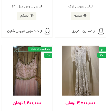
لباس عروس ترک
لباس عروس مدل sh1
ببینم
ببینم
از کمد زن لاکچری
از کمد مزون عروس شاین
نو
کم استفاده شده
40
36
3,500,000 تومان
1,200,000 تومان