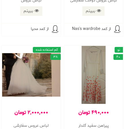
لباس عروس دوخت سفارشی
لباس عروس
ببینم
ببینم
از کمد Nas's wardrobe
از کمد محيا
نو
کم استفاده شده
38
40
490,000 تومان
2,000,000 تومان
پیراهن سفید گلدار
لباس عروس سفارشی