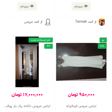
ببینم
ببینم
از کمد Termeh
از کمد عروس
نو
کم استفاده شده
36
38
950,000 تومان
17,000,000 تومان
لباس عروس فرمالیته
لباس عروس دکلته یک بار پوشیده شده در حد نو و برند پرونویا خریداری شده از لندن