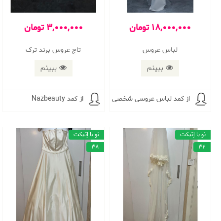
18,000,000 تومان
3,000,000 تومان
لباس عروس
تاج عروس برند ترک
ببینم
ببینم
از کمد لباس عروسی شخصی
از کمد Nazbeauty
نو با اِتیکت
نو با اِتیکت
38
32