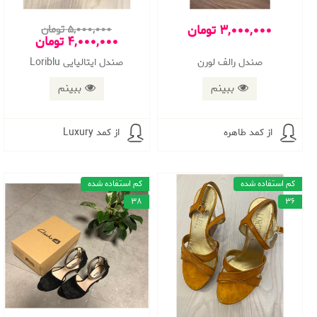
3,000,000 تومان
5,000,000 تومان
4,000,000 تومان
صندل رالف لورن
صندل ایتالیایی Loriblu
ببینم
ببینم
از کمد طاهره
از کمد Luxury
کم استفاده شده
کم استفاده شده
38
36