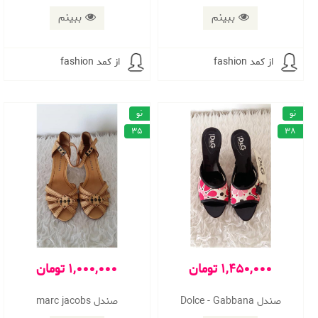
ببینم
ببینم
از کمد fashion
از کمد fashion
نو
نو
35
38
1,450,000 تومان
1,000,000 تومان
صندل Dolce - Gabbana
صندل marc jacobs