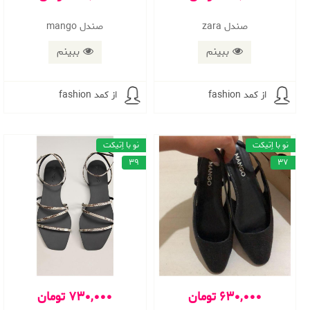
صندل zara
صندل mango
ببینم
ببینم
از کمد fashion
از کمد fashion
نو با اِتیکت
نو با اِتیکت
39
37
630,000 تومان
730,000 تومان