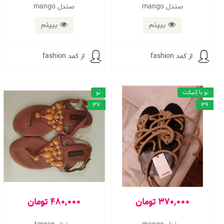
صندل mango
صندل mango
ببینم
ببینم
از کمد fashion
از کمد fashion
نو با اِتیکت
نو
37
39
370,000 تومان
480,000 تومان