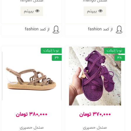
صندل mango
صندل tergan
ببینم
ببینم
از کمد fashion
از کمد fashion
نو با اِتیکت
نو با اِتیکت
36
38
370,000 تومان
380,000 تومان
صندل حصیری
صندل حصیری