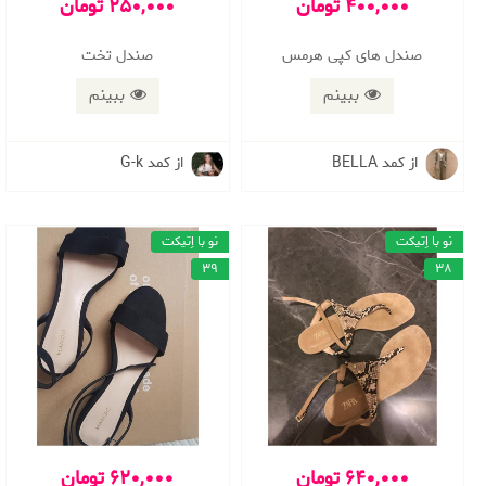
400,000 تومان
250,000 تومان
صندل های کپی هرمس
صندل تخت
ببینم
ببینم
از کمد BELLA
از کمد G-k
نو با اِتیکت
نو با اِتیکت
39
38
640,000 تومان
620,000 تومان