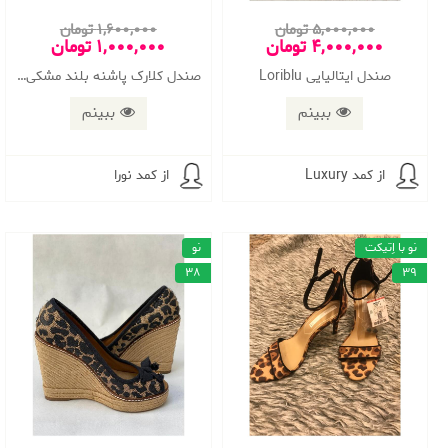
5,000,000 تومان
1,600,000 تومان
4,000,000 تومان
1,000,000 تومان
صندل ایتالیایی Loriblu
صندل کلارک پاشنه بلند مشکی سایز 38
ببینم
ببینم
از کمد Luxury
از کمد نورا
نو با اِتیکت
نو
38
39