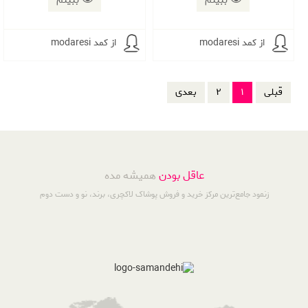
ببینم
ببینم
از کمد modaresi
از کمد modaresi
قبلی
1
2
بعدی
عاقل بودن
همیشه مده
زنمود جامع‌ترین مرکز خرید و فروش پوشاک لاکچری، برند، نو و دست دوم