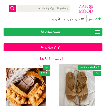
کمد من
سبد خرید 0
ورود
دسته بندی ها
فیلتر ویژگی ها
لیست کالا ها
کم استفاده شده
نو
37.5
40