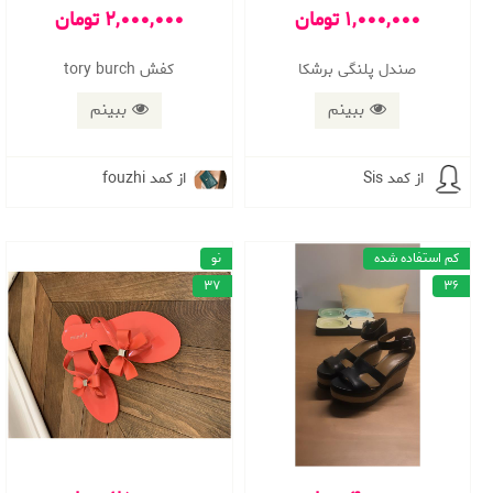
1,000,000 تومان
2,000,000 تومان
صندل پلنگی برشکا
کفش tory burch
ببینم
ببینم
از کمد Sis
از کمد fouzhi
کم استفاده شده
نو
37
36