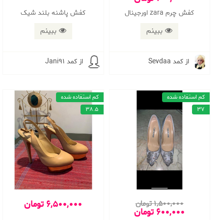
کفش چرم zara اورجینال
کفش پاشنه بلند شیک
ببینم
ببینم
از کمد Sevdaa
از کمد Jani91
کم استفاده شده
کم استفاده شده
38.5
37
6,500,000 تومان
1,500,000 تومان
600,000 تومان