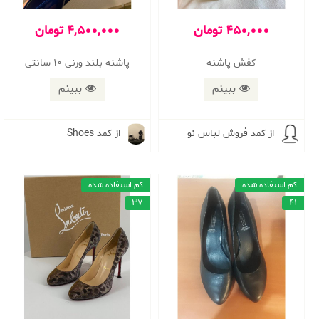
450,000 تومان
4,500,000 تومان
کفش پاشنه
پاشنه بلند ورنی ۱۰ سانتی
ببینم
ببینم
از کمد فروش لباس نو
از کمد Shoes
کم استفاده شده
کم استفاده شده
37
41