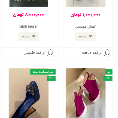
1,000,000 تومان
8,000,000 تومان
کفش مجلسی
ralph lauren
ببینم
ببینم
از کمد sarda
از کمد ققنوس
نو
کم استفاده شده
36
38