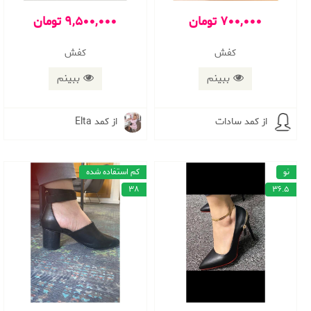
700,000 تومان
9,500,000 تومان
کفش
كفش
ببینم
ببینم
از کمد سادات
از کمد Elta
نو
کم استفاده شده
38
36.5