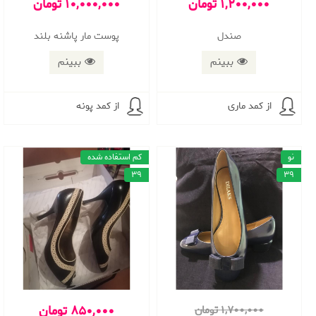
1,200,000 تومان
10,000,000 تومان
صندل
پوست مار پاشنه بلند
ببینم
ببینم
از کمد ماری
از کمد پونه
نو
کم استفاده شده
39
39
850,000 تومان
1,700,000 تومان