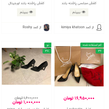
کفش مجلسی پاشنه بلند
کفش پاشنه بلند اورجینال
ببینم
ببینم
از کمد kimiya khatoon
از کمد Roshy
کم استفاده شده
نو
38
36
16,950,000 تومان
1,600,000 تومان
1,000,000 تومان