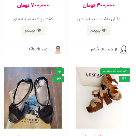
300,000 تومان
700,000 تومان
كفش پاشنه بلند لوبوتين
کفش پاشنه استوانه ای
ببینم
ببینم
از کمد طلا خانم
از کمد Chadi
کم استفاده شده
نو
36
39