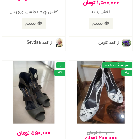
1,500,000 تومان
کفش زنانه
کفش چرم مجلسی اورجینال
ببینم
ببینم
از کمد کارمن
از کمد Sevdaa
کم استفاده شده
نو
37
38
550,000 تومان
800,000 تومان
200,000 تومان