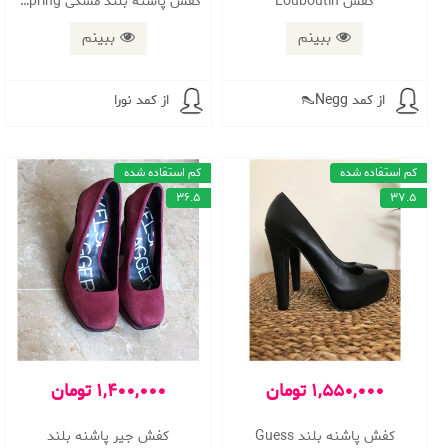
کفش Louboutin
کفش پاشنه بلند مشکی spring سایز 38
ببینم
ببینم
از کمد Negg👠
از کمد نورا
کم استفاده شده
کم استفاده شده
36.5
37.5
1,550,000 تومان
1,400,000 تومان
کفش پاشنه بلند Guess
کفش جیر پاشنه بلند